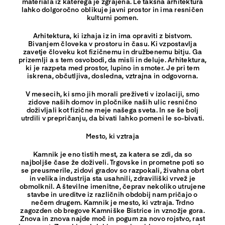
materiala iz katerega je zgrajena. Le takšna arhitektura
lahko dolgoročno oblikuje javni prostor in ima resničen
kulturni pomen.
Arhitektura, ki izhaja iz in ima opraviti z bistvom.
Bivanjem človeka v prostoru in času. Ki vzpostavlja
zavetje človeku kot fizičnemu in družbenemu bitju. Ga
prizemlji a s tem osvobodi, da misli in deluje. Arhitektura,
ki je razpeta med prostor, lupino in smoter. Je pri tem
iskrena, občutljiva, dosledna, vztrajna in odgovorna.
V mesecih, ki smo jih morali preživeti v izolaciji, smo
zidove naših domov in pločnike naših ulic resnično
doživljali kot fizične meje našega sveta. In se še bolj
utrdili v prepričanju, da bivati lahko pomeni le so-bivati.
Mesto, ki vztraja
Kamnik je eno tistih mest, za katera se zdi, da so
najboljše čase že doživeli. Trgovske in prometne poti so
se preusmerile, zidovi gradov so razpokali, živahna obrt
in velika industrija sta usahnili, zdraviliški vrvež je
obmolknil. A številne imenitne, čeprav nekoliko utrujene
stavbe in ureditve iz različnih obdobij nam pričajo o
nečem drugem. Kamnik je mesto, ki vztraja. Trdno
zagozden ob bregove Kamniške Bistrice in vznožje gora.
Znova in znova najde moč in pogum za novo rojstvo, rast