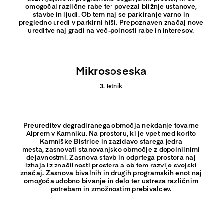
omogočal različne rabe ter povezal bližnje ustanove,
stavbe in ljudi.
Ob tem naj se parkiranje varno in
pregledno uredi v parkirni hiši.
Prepoznaven značaj nove
ureditve naj gradi na več-polnosti rabe in interesov.
Mikrososeska
3. letnik
Preureditev degradiranega območja nekdanje tovarne
Alprem v Kamniku.
Na prostoru, ki je vpet med korito
Kamniške Bistrice in zazidavo starega jedra
mesta,
zasnovati stanovanjsko območje z dopolnilnimi
dejavnostmi.
Zasnova stavb in odprtega prostora naj
izhaja iz značilnosti prostora a ob tem razvije svojski
značaj.
Zasnova bivalnih in drugih programskih enot naj
omogoča udobno bivanje in delo
ter ustreza različnim
potrebam in zmožnostim prebivalcev.