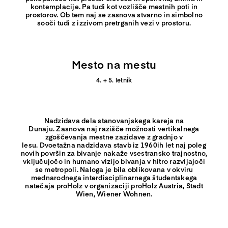
kontemplacije.
Pa tudi kot vozlišče mestnih poti in
prostorov.
Ob tem naj se zasnova stvarno in simbolno
sooči tudi z izzivom pretrganih vezi v prostoru.
Mesto na mestu
4. + 5. letnik
Nadzidava dela stanovanjskega kareja na
Dunaju.
Zasnova naj razišče možnosti vertikalnega
zgoščevanja mestne zazidave z gradnjo v
lesu.
Dvoetažna nadzidava stavb iz 1960ih let naj poleg
novih površin za bivanje nakaže vsestransko trajnostno,
vključujočo in humano vizijo bivanja v hitro razvijajoči
se metropoli.
Naloga je bila oblikovana v okviru
mednarodnega interdisciplinarnega študentskega
natečaja proHolz
v organizaciji proHolz Austria, Stadt
Wien, Wiener Wohnen.