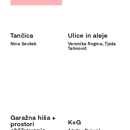
Tančica
Ulice in aleje
Nina Sevšek
Veronika Rogina, Tjaša
Tahirovič
Garažna hiša +
K+G
prostori
oblikovanja