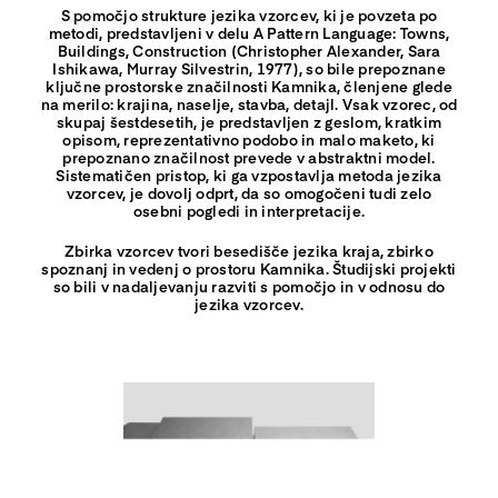
S pomočjo strukture jezika vzorcev, ki je povzeta po
metodi, predstavljeni v delu A Pattern Language: Towns,
Buildings, Construction (Christopher Alexander, Sara
Ishikawa, Murray Silvestrin, 1977), so bile prepoznane
ključne prostorske značilnosti Kamnika, členjene glede
na merilo: krajina, naselje, stavba, detajl. Vsak vzorec, od
skupaj šestdesetih, je predstavljen z geslom, kratkim
opisom, reprezentativno podobo in malo maketo, ki
prepoznano značilnost prevede v abstraktni model.
Sistematičen pristop, ki ga vzpostavlja metoda jezika
vzorcev, je dovolj odprt, da so omogočeni tudi zelo
osebni pogledi in interpretacije.
Zbirka vzorcev tvori besedišče jezika kraja, zbirko
spoznanj in vedenj o prostoru Kamnika. Študijski projekti
so bili v nadaljevanju razviti s pomočjo in v odnosu do
jezika vzorcev.