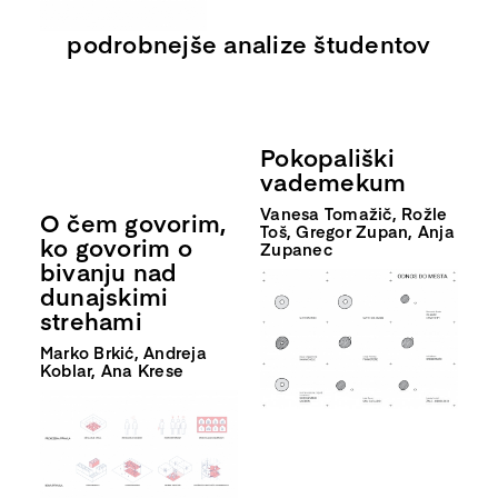
podrobnejše analize študentov
Pokopališki
vademekum
Vanesa Tomažič, Rožle
O čem govorim,
Toš, Gregor Zupan, Anja
ko govorim o
Zupanec
bivanju nad
dunajskimi
strehami
Marko Brkić, Andreja
Koblar, Ana Krese