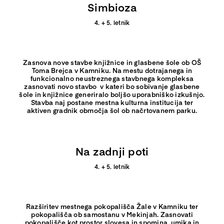
Simbioza
4. + 5. letnik
Zasnova nove stavbe knjižnice in glasbene šole ob OŠ
Toma Brejca v Kamniku.
Na mestu dotrajanega in
funkcionalno neustreznega stavbnega kompleksa
zasnovati novo stavbo v kateri bo sobivanje glasbene
šole in knjižnice generiralo boljšo uporabniško izkušnjo.
Stavba naj postane mestna kulturna institucija ter
aktiven gradnik območja šol ob načrtovanem parku.
Na zadnji poti
4. + 5. letnik
Razširitev mestnega pokopališča Žale v Kamniku ter
pokopališča ob samostanu v Mekinjah.
Zasnovati
pokopališče kot prostor slovesa in spomina, umika in