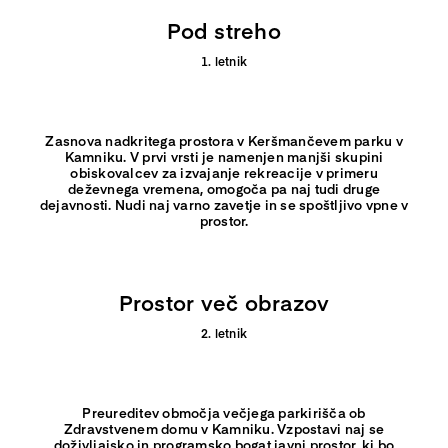
Pod streho
1. letnik
Zasnova nadkritega prostora v Keršmančevem parku v
Kamniku.
V prvi vrsti je namenjen manjši skupini
obiskovalcev za izvajanje rekreacije v primeru
deževnega vremena,
omogoča pa naj tudi druge
dejavnosti.
Nudi naj varno zavetje in se spoštljivo vpne v
prostor.
Prostor več obrazov
2. letnik
Preureditev območja večjega parkirišča ob
Zdravstvenem domu v Kamniku.
Vzpostavi naj se
doživljajsko in programsko bogat javni prostor,
ki bo