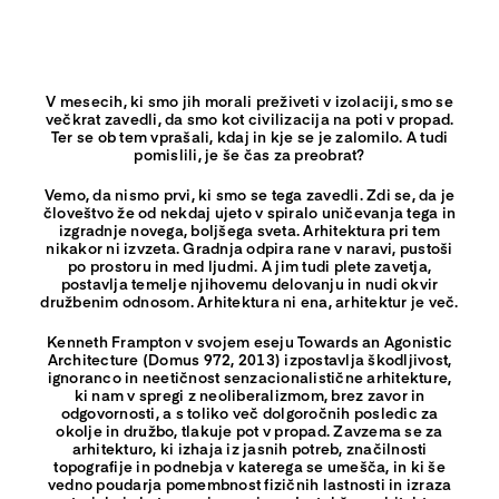
V mesecih, ki smo jih morali preživeti v izolaciji, smo se
večkrat zavedli, da smo kot civilizacija na poti v propad.
Ter se ob tem vprašali, kdaj in kje se je zalomilo. A tudi
pomislili, je še čas za preobrat?
Vemo, da nismo prvi, ki smo se tega zavedli. Zdi se, da je
človeštvo že od nekdaj ujeto v spiralo uničevanja tega in
izgradnje novega, boljšega sveta. Arhitektura pri tem
nikakor ni izvzeta. Gradnja odpira rane v naravi, pustoši
po prostoru in med ljudmi. A jim tudi plete zavetja,
postavlja temelje njihovemu delovanju in nudi okvir
družbenim odnosom. Arhitektura ni ena, arhitektur je več.
Kenneth Frampton v svojem eseju Towards an Agonistic
Architecture (Domus 972, 2013) izpostavlja škodljivost,
ignoranco in neetičnost senzacionalistične arhitekture,
ki nam v spregi z neoliberalizmom, brez zavor in
odgovornosti, a s toliko več dolgoročnih posledic za
okolje in družbo, tlakuje pot v propad. Zavzema se za
arhitekturo, ki izhaja iz jasnih potreb, značilnosti
topografije in podnebja v katerega se umešča, in ki še
vedno poudarja pomembnost fizičnih lastnosti in izraza