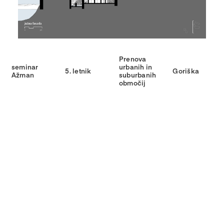
Prenova
seminar
urbanih in
5. letnik
Goriška
Ažman
suburbanih
območij