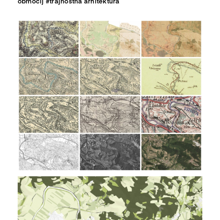
območij
#
trajnostna arhitektura