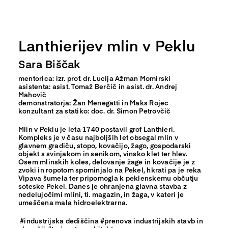
Lanthierijev mlin v Peklu
Sara Biščak
mentorica: izr. prof. dr. Lucija Ažman Momirski
asistenta: asist. Tomaž Berčič in asist. dr. Andrej
Mahovič
demonstratorja: Žan Menegatti in Maks Rojec
konzultant za statiko: doc. dr. Simon Petrovčič
Mlin v Peklu je leta 1740 postavil grof Lanthieri.
Kompleks je v času najboljših let obsegal mlin v
glavnem gradiču, stopo, kovačijo, žago, gospodarski
objekt s svinjakom in senikom, vinsko klet ter hlev.
Osem mlinskih koles, delovanje žage in kovačije je z
zvoki in ropotom spominjalo na Pekel, hkrati pa je reka
Vipava šumela ter pripomogla k peklenskemu občutju
soteske Pekel. Danes je ohranjena glavna stavba z
nedelujočimi mlini, ti. magazin, in žaga, v kateri je
umeščena mala hidroelektrarna.
#industrijska dediščina #prenova industrijskih stavb in