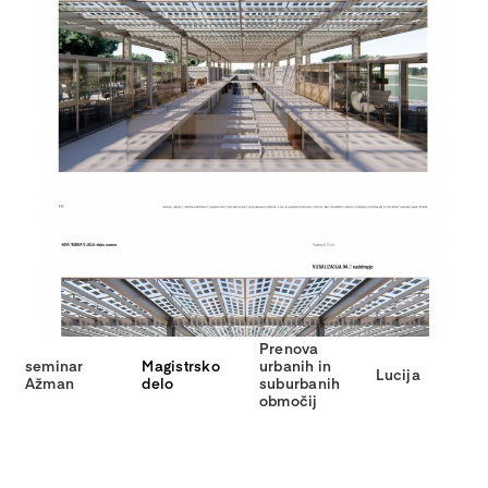
Prenova
seminar
Magistrsko
urbanih in
Lucija
Ažman
delo
suburbanih
območij