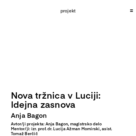
Skip
to
projekt
content
Nova tržnica v Luciji:
Idejna zasnova
Anja Bagon
Avtor/ji projekta: Anja Bagon, magistrsko delo
Mentor/ji: izr. prof. dr. Lucija Ažman Momirski,
asist.
Tomaž Berčič