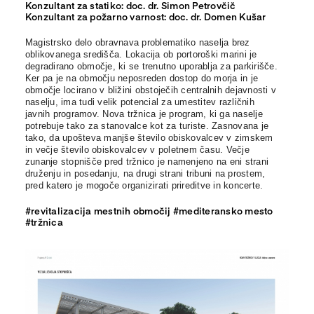
Konzultant za statiko: doc. dr.
Simon Petrovčič
Konzultant za požarno varnost: doc. dr. Domen Kušar
Magistrsko delo obravnava problematiko naselja brez
oblikovanega središča. Lokacija ob portoroški marini je
degradirano območje, ki se trenutno uporablja za parkirišče.
Ker pa je na območju neposreden dostop do morja in je
območje locirano v bližini obstoječih centralnih dejavnosti v
naselju, ima tudi velik potencial za umestitev različnih
javnih programov. Nova tržnica je program, ki ga naselje
potrebuje tako za stanovalce kot za turiste. Zasnovana je
tako, da upošteva manjše število obiskovalcev v zimskem
in večje število obiskovalcev v poletnem času. Večje
zunanje stopnišče pred tržnico je namenjeno na eni strani
druženju in posedanju, na drugi strani tribuni na prostem,
pred katero je mogoče organizirati prireditve in koncerte.
#revitalizacija mestnih območij #mediteransko mesto
#tržnica