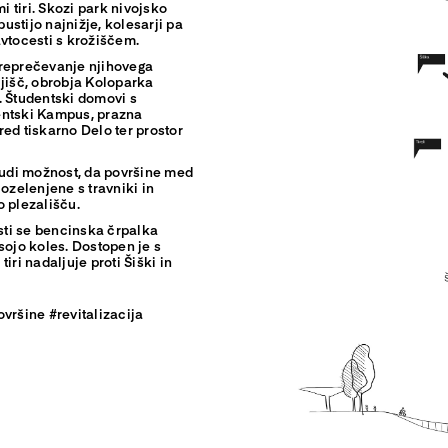
 tiri. Skozi park nivojsko
pustijo najnižje, kolesarji pa
avtocesti s krožiščem.
preprečevanje njihovega
ljišč, obrobja Koloparka
 Študentski domovi s
entski Kampus, prazna
ed tiskarno Delo ter prostor
udi možnost, da površine med
ozelenjene s travniki in
o plezališču.
sti se bencinska črpalka
sojo koles. Dostopen je s
iri nadaljuje proti Šiški in
vršine #revitalizacija