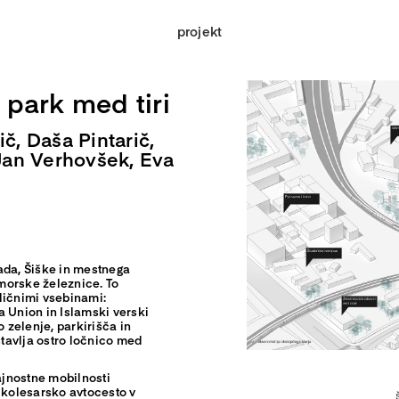
projekt
 park med tiri
ič, Daša Pintarič,
Jan Verhovšek, Eva
ada, Šiške in mestnega
imorske železnice. To
ličnimi vsebinami:
Union in Islamski verski
o zelenje, parkirišča in
tavlja ostro ločnico med
ajnostne mobilnosti
kolesarsko avtocesto v