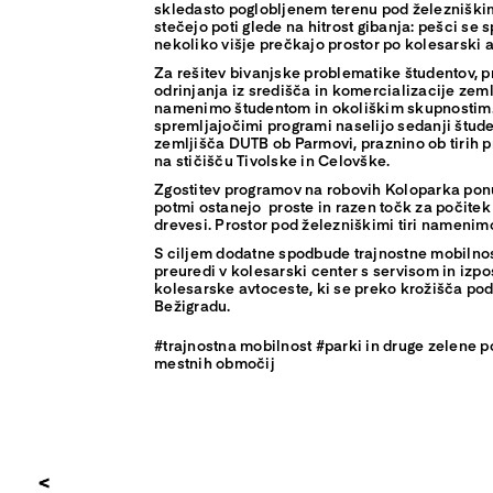
skledasto poglobljenem terenu pod železniškimi
stečejo poti glede na hitrost gibanja: pešci se s
nekoliko višje prečkajo prostor po kolesarski 
Za rešitev bivanjske problematike študentov, 
odrinjanja iz središča in komercializacije zem
namenimo študentom in okoliškim skupnostim.
spremljajočimi programi naselijo sedanji štud
zemljišča DUTB ob Parmovi, praznino ob tirih pr
na stičišču Tivolske in Celovške.
Zgostitev programov na robovih Koloparka pon
potmi ostanejo proste in razen točk za počitek 
drevesi. Prostor pod železniškimi tiri namenim
S ciljem dodatne spodbude trajnostne mobilno
preuredi v kolesarski center s servisom in izpo
kolesarske avtoceste, ki se preko krožišča pod t
Bežigradu.
#trajnostna mobilnost #parki in druge zelene po
mestnih območij