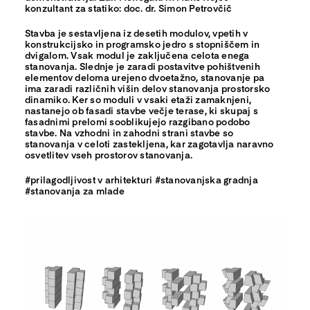
konzultant za statiko: doc. dr. Simon Petrovčič
Stavba je sestavljena iz desetih modulov, vpetih v
konstrukcijsko in programsko jedro s stopniščem in
dvigalom. Vsak modul je zaključena celota enega
stanovanja. Slednje je zaradi postavitve pohištvenih
elementov deloma urejeno dvoetažno, stanovanje pa
ima zaradi različnih višin delov stanovanja prostorsko
dinamiko. Ker so moduli v vsaki etaži zamaknjeni,
nastanejo ob fasadi stavbe večje terase, ki skupaj s
fasadnimi prelomi sooblikujejo razgibano podobo
stavbe. Na vzhodni in zahodni strani stavbe so
stanovanja v celoti zastekljena, kar zagotavlja naravno
osvetlitev vseh prostorov stanovanja.
#prilagodljivost v arhitekturi #stanovanjska gradnja
#stanovanja za mlade