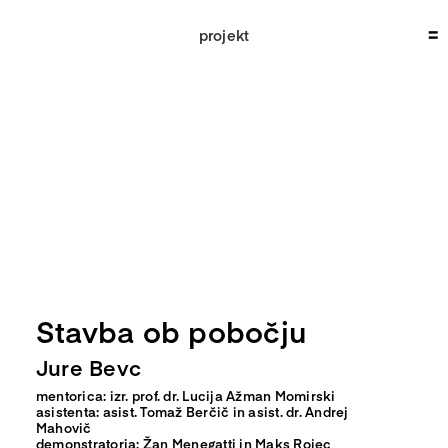
Skip
to
projekt
content
Stavba ob pobočju
Jure Bevc
mentorica: izr. prof. dr. Lucija Ažman Momirski
asistenta: asist. Tomaž Berčič in asist. dr. Andrej
Mahovič
demonstratorja: Žan Menegatti in Maks Rojec