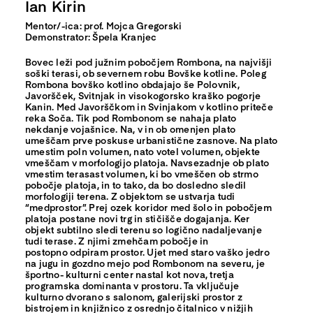
Ian Kirin
Mentor/-ica: prof. Mojca Gregorski
Demonstrator: Špela Kranjec
Bovec leži pod južnim pobočjem Rombona, na najvišji
soški terasi, ob severnem robu Bovške kotline. Poleg
Rombona bovško kotlino obdajajo še Polovnik,
Javoršček, Svitnjak in visokogorsko kraško pogorje
Kanin. Med Javorščkom in Svinjakom v kotlino priteče
reka Soča. Tik pod Rombonom se nahaja plato
nekdanje vojašnice. Na, v in ob omenjen plato
umeščam prve poskuse urbanistične zasnove. Na plato
umestim poln volumen, nato votel volumen, objekte
vmeščam v morfologijo platoja. Navsezadnje ob plato
vmestim terasast volumen, ki bo vmeščen ob strmo
pobočje platoja, in to tako, da bo dosledno sledil
morfologiji terena. Z objektom se ustvarja tudi
“medprostor”. Prej ozek koridor med šolo in pobočjem
platoja postane novi trg in stičišče dogajanja. Ker
objekt subtilno sledi terenu so logično nadaljevanje
tudi terase. Z njimi zmehčam pobočje in
postopno odpiram prostor. Ujet med staro vaško jedro
na jugu in gozdno mejo pod Rombonom na severu, je
športno- kulturni center nastal kot nova, tretja
programska dominanta v prostoru. Ta vključuje
kulturno dvorano s salonom, galerijski prostor z
bistrojem in knjižnico z osrednjo čitalnico v nižjih