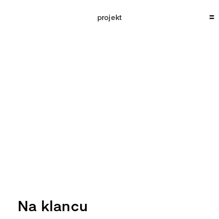
Skip
to
projekt
content
Na klancu