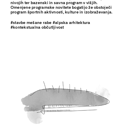
nivojih ter bazenski in savna program v višjih.
Omenjene programske novitete bogatijo že obstoječi
program športnih aktivnosti, kulture in izobraževanja.
#stavbe mešane rabe #alpska arhitektura
#kontekstualna občutljivost