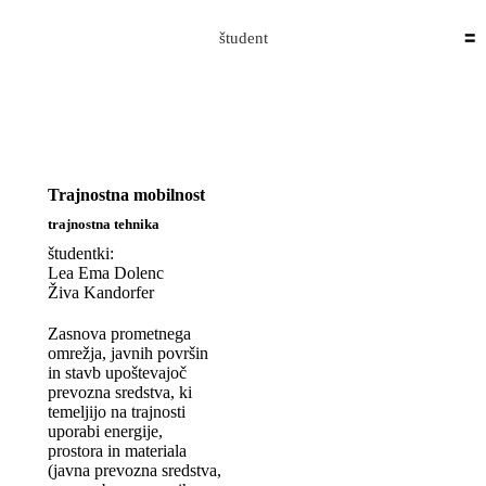
Skip to content
A: Trajnostna mobilnost
Domen Ermenc
2021-01-
študent
07T16:04:27+01:00
Trajnostna mobilnost
trajnostna tehnika
študentki:
Lea Ema Dolenc
Živa Kandorfer
Zasnova prometnega
omrežja, javnih površin
in stavb upoštevajoč
prevozna sredstva, ki
temeljijo na trajnosti
uporabi energije,
prostora in materiala
(javna prevozna sredstva,