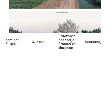
Priložnosti
seminar
podeželja
3. letnik
Šentjernej
Filipič
Prostori za
skupnost