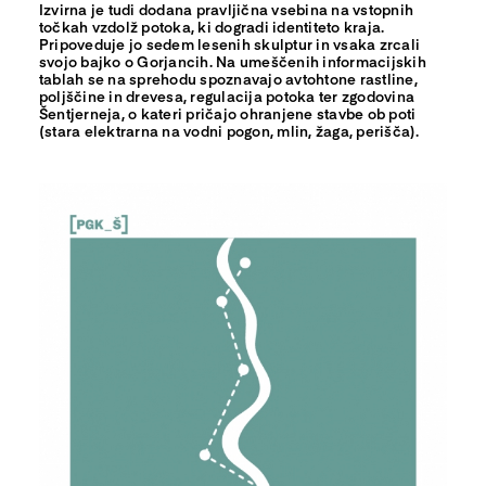
Izvirna je tudi dodana pravljična vsebina na vstopnih
točkah vzdolž potoka, ki dogradi identiteto kraja.
Pripoveduje jo sedem lesenih skulptur in vsaka zrcali
svojo bajko o Gorjancih. Na umeščenih informacijskih
tablah se na sprehodu spoznavajo avtohtone rastline,
poljščine in drevesa, regulacija potoka ter zgodovina
Šentjerneja, o kateri pričajo ohranjene stavbe ob poti
(stara elektrarna na vodni pogon, mlin, žaga, perišča).