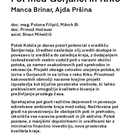
Manca Brinar, Ajda Pršina
doc. mag. Polona Filipič, MArch Bi
doc. Primož Hočevar
asist. Sinan Mihelčič
Potok Kobila je danes prezrt potencial v središču
Šentjerneja. Ureditev zasleduje cilj urediti dostope in
povezavo iz središča do zalednja kraja, z dodajanjem
izobraževalnih vsebin vzdolž poti v naravni okolici
potoka, za namen vsakodnevnih peš sprehodov in
rekreacije. Projekt obsega celostno urejanje potoka, ki
izvira v Gorjancih in se izliva v reko Krko. Prisotnost
kakovostnih območji naravne krajine projekt
izpostavlja kot ključne prostorske vrednote, ki lahko
prebivalcem omogočijo kvalitetno bivanje in
preživljanje prostega časa.
Sprehajalna pot gosti različne dejavnosti in povezuje
edinstvane ambiente kraja med seboj. Načrtovana pot
gradi na povezovanju že obstoječih poti in prehodov,
izkorišča vse naravne prednosti in jih aktivira. Potok
postane, z manjšimi dopolnitvami in ureditvami ter z
minimalno finančno investicijo, nova prostorska
kvaliteta kraja.