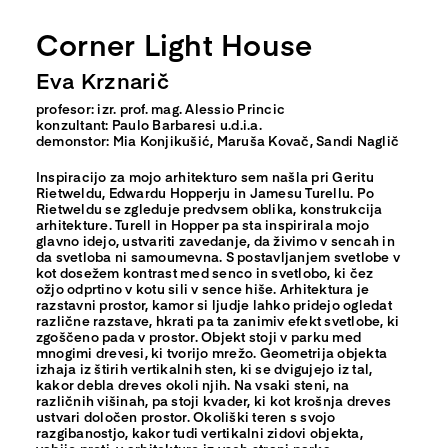
Corner Light House
Eva Krznarič
profesor: izr. prof. mag. Alessio Princic
konzultant: Paulo Barbaresi u.d.i.a.
demonstor: Mia Konjikušić, Maruša Kovač, Sandi Naglič
Inspiracijo za mojo arhitekturo sem našla pri Geritu
Rietweldu, Edwardu Hopperju in Jamesu Turellu. Po
Rietweldu se zgleduje predvsem oblika, konstrukcija
arhitekture. Turell in Hopper pa sta inspirirala mojo
glavno idejo, ustvariti zavedanje, da živimo v sencah in
da svetloba ni samoumevna. S postavljanjem svetlobe v
kot dosežem kontrast med senco in svetlobo, ki čez
ožjo odprtino v kotu sili v sence hiše. Arhitektura je
razstavni prostor, kamor si ljudje lahko pridejo ogledat
različne razstave, hkrati pa ta zanimiv efekt svetlobe, ki
zgoščeno pada v prostor. Objekt stoji v parku med
mnogimi drevesi, ki tvorijo mrežo. Geometrija objekta
izhaja iz štirih vertikalnih sten, ki se dvigujejo iz tal,
kakor debla dreves okoli njih. Na vsaki steni, na
različnih višinah, pa stoji kvader, ki kot krošnja dreves
ustvari določen prostor. Okoliški teren s svojo
razgibanostjo, kakor tudi vertikalni zidovi objekta,