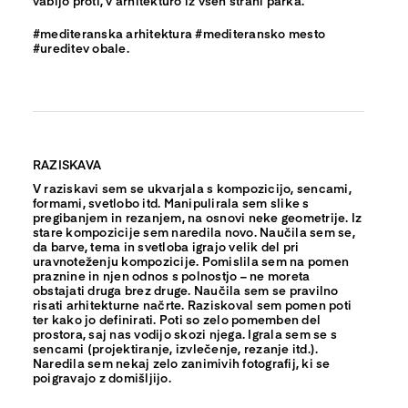
vabijo proti, v arhitekturo iz vseh strani parka.
#mediteranska arhitektura #mediteransko mesto
#ureditev obale.
RAZISKAVA
V raziskavi sem se ukvarjala s kompozicijo, sencami,
formami, svetlobo itd. Manipulirala sem slike s
pregibanjem in rezanjem, na osnovi neke geometrije. Iz
stare kompozicije sem naredila novo. Naučila sem se,
da barve, tema in svetloba igrajo velik del pri
uravnoteženju kompozicije. Pomislila sem na pomen
praznine in njen odnos s polnostjo – ne moreta
obstajati druga brez druge. Naučila sem se pravilno
risati arhitekturne načrte. Raziskoval sem pomen poti
ter kako jo definirati. Poti so zelo pomemben del
prostora, saj nas vodijo skozi njega. Igrala sem se s
sencami (projektiranje, izvlečenje, rezanje itd.).
Naredila sem nekaj zelo zanimivih fotografij, ki se
poigravajo z domišljijo.