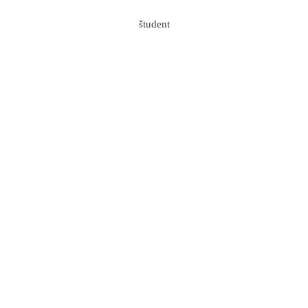
Skip to content
Blenkuš
Tadej Hiti
2020-07-15T22:00:45+02:00
študent