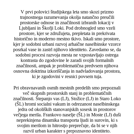
V prvi polovici študijskega leta smo skozi prizmo
trajnostnega razumevanja okolja natančno preučili
prostorske odnose in značilnosti izbranih lokacij v
Ljubljani in Škofji Loki. Pod drobnogled smo vzeli
prostore, kjer se združujeta, prepletata in prekrivata
historično in moderno mestno tkivo. Iskali smo prostore,
kjer je sodobni urbani razvoj arhaične naselbinske vzorce
posrkal vase in zastrl njihovo identiteto. Zavedamo se, da
sodobni procesi razvoja mesta ne vzpostavljajo ostrega
kontrasta do zgodovine le zaradi svojih formalnih
značilnosti, ampak je problematična predvsem njihova
osnovna doktrina izkoriščanja in nadvladovanja prostora,
ki je zgodovini v resnici povsem tuja.
Pri obravnavanih osmih mestnih predelih smo prepoznali
več skupnih prostorskih stanj in problematičnih
značilnosti. Štepanjo vas (LJ), Stožice (LJ) in Staro Loko
(ŠL) hromi socialni vakum in odrezanost naselbinskega
jedra od okoliških stanovanjskih sosesk in prostorov
večjega merila. Frankovo naselje (ŠL) in Moste (LJ) duši
neprekinjena dinamika transporta ljudi in surovin, ki s
svojim merilom in hitrostjo preprečuje, da bi se v njih
razvil urban karakter s prepoznavno identiteto.