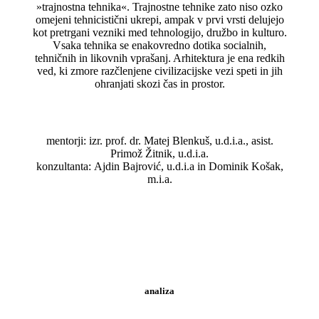
»trajnostna tehnika«. Trajnostne tehnike zato niso ozko
omejeni tehnicistični ukrepi, ampak v prvi vrsti delujejo
kot pretrgani vezniki med tehnologijo, družbo in kulturo.
Vsaka tehnika se enakovredno dotika socialnih,
tehničnih in likovnih vprašanj. Arhitektura je ena redkih
ved, ki zmore razčlenjene civilizacijske vezi speti in jih
ohranjati skozi čas in prostor.
mentorji: izr. prof. dr. Matej Blenkuš, u.d.i.a., asist.
Primož Žitnik, u.d.i.a.
konzultanta: Ajdin Bajrović, u.d.i.a in Dominik Košak,
m.i.a.
analiza