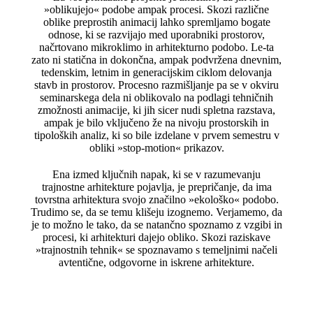
»oblikujejo« podobe ampak procesi. Skozi različne
oblike preprostih animacij lahko spremljamo bogate
odnose, ki se razvijajo med uporabniki prostorov,
načrtovano mikroklimo in arhitekturno podobo. Le-ta
zato ni statična in dokončna, ampak podvržena dnevnim,
tedenskim, letnim in generacijskim ciklom delovanja
stavb in prostorov. Procesno razmišljanje pa se v okviru
seminarskega dela ni oblikovalo na podlagi tehničnih
zmožnosti animacije, ki jih sicer nudi spletna razstava,
ampak je bilo vključeno že na nivoju prostorskih in
tipoloških analiz, ki so bile izdelane v prvem semestru v
obliki »stop-motion« prikazov.
Ena izmed ključnih napak, ki se v razumevanju
trajnostne arhitekture pojavlja, je prepričanje, da ima
tovrstna arhitektura svojo značilno »ekološko« podobo.
Trudimo se, da se temu klišeju izognemo. Verjamemo, da
je to možno le tako, da se natančno spoznamo z vzgibi in
procesi, ki arhitekturi dajejo obliko. Skozi raziskave
»trajnostnih tehnik« se spoznavamo s temeljnimi načeli
avtentične, odgovorne in iskrene arhitekture.