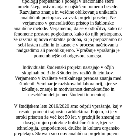
tipologij prepletamo s pobegi v iracionalne sfere
umetniškega ustvarjanja v najširšem pomenu besede.
Razvijamo znanja in veščine oblikovanja unikatnih
analitičnih postopkov za vsak projekt posebej. Ne
verjamemo v generalističen pristop in šablonske
analitične metode. Verjamemo, da se v odločitvi, kako na
fenomene prostora pogledamo, kako do njih pristopamo,
že razstira njihova enkratna podoba, ki jo prepoznamo na
sebi lasten način in jo kasneje v procesu načrtovanja
nadgradimo ali preoblikujemo. Vprašanje vprašanja je
pomembnejše od odgovora samega.
Individualni študentski projekti nastajajo v ožjih
skupinah od 3 do 8 študentov različnih letnikov.
Verjamemo v kvalitete vertikalnega prenosa znanja med
študenti. Seminar je raziskovalni laboratorij, kjer se
izkušnje, znanje in motiviranost demokratično in
nesebično delijo med študenti in mentorji.
V študijskem letu 2019/2020 smo odprli vprašanje, kaj v
resnici pomeni trajnostna arhitektura. Pojem, ki je v
stroki prisoten že več kot 50 let, v gradnji še zmeraj ne
dosega nujno potrebne holistične širine, kjer se
tehnologija, gospodarnost, družba in kultura organsko
prepletajo. Skovali smo nov analitično projektni pojem –