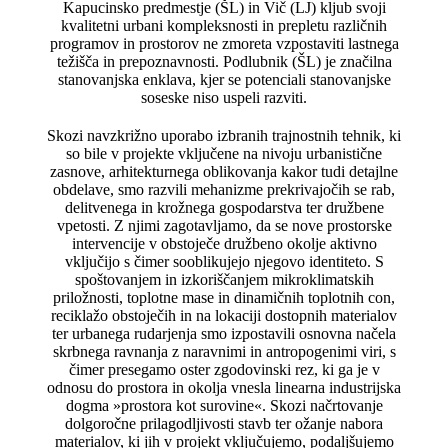
Kapucinsko predmestje (ŠL) in Vič (LJ) kljub svoji
kvalitetni urbani kompleksnosti in prepletu različnih
programov in prostorov ne zmoreta vzpostaviti lastnega
težišča in prepoznavnosti. Podlubnik (ŠL) je značilna
stanovanjska enklava, kjer se potenciali stanovanjske
soseske niso uspeli razviti.
Skozi navzkrižno uporabo izbranih trajnostnih tehnik, ki
so bile v projekte vključene na nivoju urbanistične
zasnove, arhitekturnega oblikovanja kakor tudi detajlne
obdelave, smo razvili mehanizme prekrivajočih se rab,
delitvenega in krožnega gospodarstva ter družbene
vpetosti. Z njimi zagotavljamo, da se nove prostorske
intervencije v obstoječe družbeno okolje aktivno
vključijo s čimer sooblikujejo njegovo identiteto. S
spoštovanjem in izkoriščanjem mikroklimatskih
priložnosti, toplotne mase in dinamičnih toplotnih con,
reciklažo obstoječih in na lokaciji dostopnih materialov
ter urbanega rudarjenja smo izpostavili osnovna načela
skrbnega ravnanja z naravnimi in antropogenimi viri, s
čimer presegamo oster zgodovinski rez, ki ga je v
odnosu do prostora in okolja vnesla linearna industrijska
dogma »prostora kot surovine«. Skozi načrtovanje
dolgoročne prilagodljivosti stavb ter ožanje nabora
materialov, ki jih v projekt vključujemo, podaljšujemo