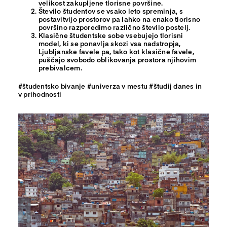
velikost zakupljene tlorisne površine.
Število študentov se vsako leto spreminja, s
postavitvijo prostorov pa lahko na enako tlorisno
površino razporedimo različno število postelj.
Klasične študentske sobe vsebujejo tlorisni
model, ki se ponavlja skozi vsa nadstropja,
Ljubljanske favele pa, tako kot klasične favele,
puščajo svobodo oblikovanja prostora njihovim
prebivalcem.
#študentsko bivanje #univerza v mestu #študij danes in
v prihodnosti