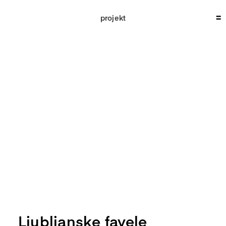
Skip
to
projekt
content
Ljubljanske favele