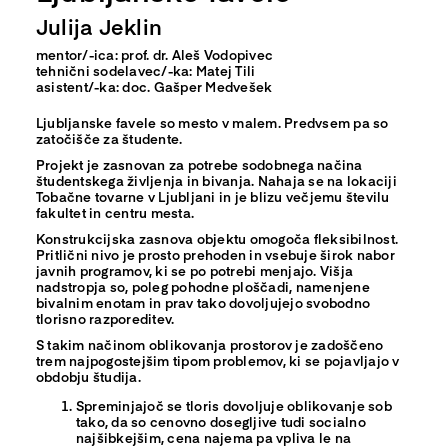
Julija Jeklin
mentor/-ica: prof. dr. Aleš Vodopivec
tehnični sodelavec/-ka: Matej Tili
asistent/-ka: doc. Gašper Medvešek
Ljubljanske favele so mesto v malem. Predvsem pa so
zatočišče za študente.
Projekt je zasnovan za potrebe sodobnega načina
študentskega življenja in bivanja. Nahaja se na lokaciji
Tobačne tovarne v Ljubljani in je blizu večjemu številu
fakultet in centru mesta.
Konstrukcijska zasnova objektu omogoča fleksibilnost.
Pritlični nivo je prosto prehoden in vsebuje širok nabor
javnih programov, ki se po potrebi menjajo. Višja
nadstropja so, poleg pohodne ploščadi, namenjene
bivalnim enotam in prav tako dovoljujejo svobodno
tlorisno razporeditev.
S takim načinom oblikovanja prostorov je zadoščeno
trem najpogostejšim tipom problemov, ki se pojavljajo v
obdobju študija.
Spreminjajoč se tloris dovoljuje oblikovanje sob
tako, da so cenovno dosegljive tudi socialno
najšibkejšim, cena najema pa vpliva le na