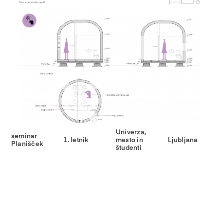
Univerza,
seminar
1. letnik
mesto in
Ljubljana
Planišček
študenti