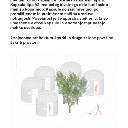
Kapsula tipa A2 ima poleg bivalnega dela tudi lastno
manjšo kopalnico. Kapsule so zanimive tudi po
premišljenem in praktičnem načinu ureditve
notranjosti. Posebnost je še uporaba steklenic, ki so
umeščene v obod kapsule in v notranjost prinašajo
mehko svetlobo.
#trajnostna arhitektura #parki in druge zelene površine
#skriti prostori