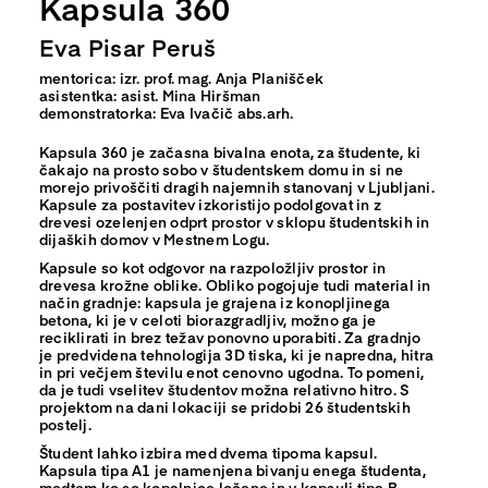
Kapsula 360
Eva Pisar Peruš
mentorica: izr. prof. mag. Anja Planišček
asistentka: asist. Mina Hiršman
demonstratorka: Eva Ivačič abs.arh.
Kapsula 360 je začasna bivalna enota, za študente, ki
čakajo na prosto sobo v študentskem domu in si ne
morejo privoščiti dragih najemnih stanovanj v Ljubljani.
Kapsule za postavitev izkoristijo podolgovat in z
drevesi ozelenjen odprt prostor v sklopu študentskih in
dijaških domov v Mestnem Logu.
Kapsule so kot odgovor na razpoložljiv prostor in
drevesa krožne oblike. Obliko pogojuje tudi material in
način gradnje: kapsula je grajena iz konopljinega
betona, ki je v celoti biorazgradljiv, možno ga je
reciklirati in brez težav ponovno uporabiti. Za gradnjo
je predvidena tehnologija 3D tiska, ki je napredna, hitra
in pri večjem številu enot cenovno ugodna. To pomeni,
da je tudi vselitev študentov možna relativno hitro. S
projektom na dani lokaciji se pridobi 26 študentskih
postelj.
Študent lahko izbira med dvema tipoma kapsul.
Kapsula tipa A1 je namenjena bivanju enega študenta,
medtem ko so kopalnice ločene in v kapsuli tipa B.