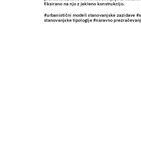
fiksirano na njo z jekleno konstrukcijo.
#urbanistični modeli stanovanjske zazidave 
stanovanjske tipologije #naravno prezračevanj