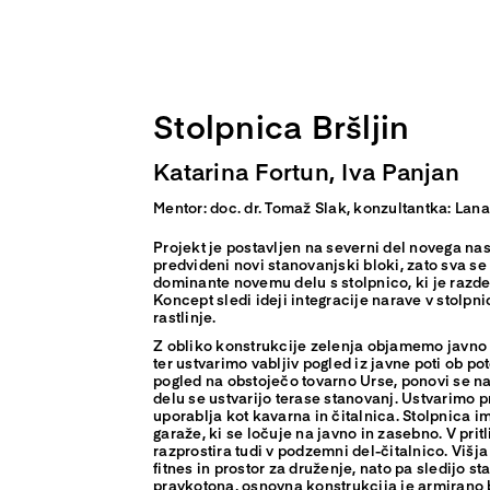
Skip
to
content
Stolpnica Bršljin
Katarina Fortun, Iva Panjan
Mentor: doc. dr. Tomaž Slak, konzultantka: Lana
Projekt je postavljen na severni del novega nase
predvideni novi stanovanjski bloki, zato sva se 
dominante novemu delu s stolpnico, ki je razdel
Koncept sledi ideji integracije narave v stolpn
rastlinje.
Z obliko konstrukcije zelenja objamemo javno
ter ustvarimo vabljiv pogled iz javne poti ob po
pogled na obstoječo tovarno Urse, ponovi se n
delu se ustvarijo terase stanovanj. Ustvarimo p
uporablja kot kavarna in čitalnica. Stolpnica 
garaže, ki se ločuje na javno in zasebno. V pritl
razprostira tudi v podzemni del-čitalnico. Višja
fitnes in prostor za druženje, nato pa sledijo st
pravkotona, osnovna konstrukcija je armirano 