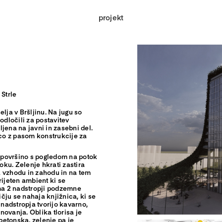
projekt
 Strle
lja v Bršljinu. Na jugu so
odločili za postavitev
jena na javni in zasebni del.
ico z pasom konstrukcije za
 površino s pogledom na potok
toku. Zelenje hkrati zastira
a vzhodu in zahodu in na tem
rijeten ambient ki se
ima 2 nadstropji podzemne
ičju se nahaja knjižnica, ki se
 nadstropja tvorijo kavarno,
anovanja. Oblika tlorisa je
betonska, zelenje pa je