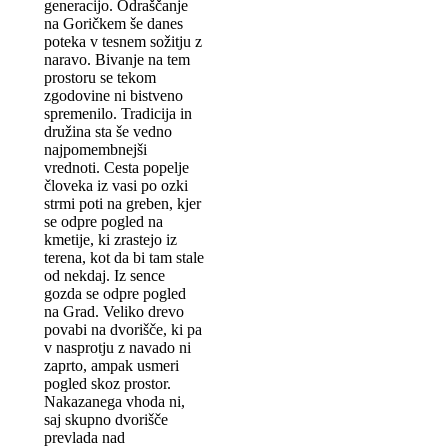
generacijo. Odraščanje
na Goričkem še danes
poteka v tesnem sožitju z
naravo. Bivanje na tem
prostoru se tekom
zgodovine ni bistveno
spremenilo. Tradicija in
družina sta še vedno
najpomembnejši
vrednoti. Cesta popelje
človeka iz vasi po ozki
strmi poti na greben, kjer
se odpre pogled na
kmetije, ki zrastejo iz
terena, kot da bi tam stale
od nekdaj. Iz sence
gozda se odpre pogled
na Grad. Veliko drevo
povabi na dvorišče, ki pa
v nasprotju z navado ni
zaprto, ampak usmeri
pogled skoz prostor.
Nakazanega vhoda ni,
saj skupno dvorišče
prevlada nad