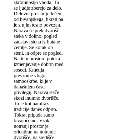
skromnostjo vhoda. Tu
se ljudje zberejo za delo.
Delovni prostor je ločen
od bivanjskega, hkrati pa
je z njim tesno povezan.
Narava se prek dvorišč
steka v dolino, pogled
zaustavi stena iz butane
zemlje. Še korak ob
steni, in odpre se pogled.
Na tem prostoru poteka
izmenjavanje dobrin med
sosedi. Kmetija
prevzame vlogo
samooskrbe, ki je v
današnjem času
privilegij. Narava steče
skozi intimno dvorišče.
To je kot parafraza
tradicije danes odprto.
Tokrat pripada samo
bivajočemu. Vsak
notranji prostor je
orientiran na notranje
dvorišče, na središče