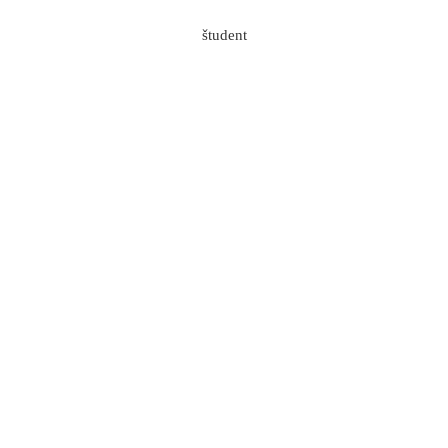
Skip to content
Kmetije: Družina in delo
Domen Ermenc
2020-07-
študent
02T17:32:56+02:00