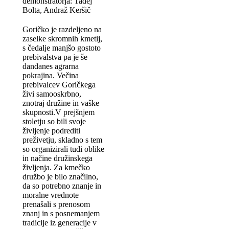
demonstratorja: Tadej
Bolta, Andraž Keršič
Goričko je razdeljeno na
zaselke skromnih kmetij,
s čedalje manjšo gostoto
prebivalstva pa je še
dandanes agrarna
pokrajina. Večina
prebivalcev Goričkega
živi samooskrbno,
znotraj družine in vaške
skupnosti.V prejšnjem
stoletju so bili svoje
življenje podrediti
preživetju, skladno s tem
so organizirali tudi oblike
in načine družinskega
življenja. Za kmečko
družbo je bilo značilno,
da so potrebno znanje in
moralne vrednote
prenašali s prenosom
znanj in s posnemanjem
tradicije iz generacije v