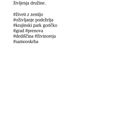
življenja družine.
#živeti z zemljo
#oživljanje podeželja
#krajinski park goričko
#grad #prenova
#dediščina #živinoreja
#samooskrba