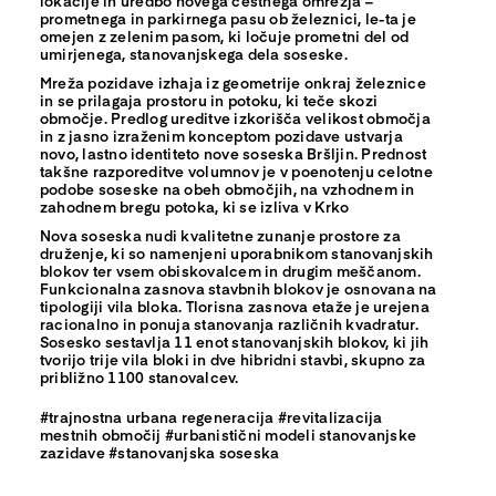
lokacije in uredbo novega cestnega omrežja –
prometnega in parkirnega pasu ob železnici, le-ta je
omejen z zelenim pasom, ki ločuje prometni del od
umirjenega, stanovanjskega dela soseske.
Mreža pozidave izhaja iz geometrije onkraj železnice
in se prilagaja prostoru in potoku, ki teče skozi
območje. Predlog ureditve izkorišča velikost območja
in z jasno izraženim konceptom pozidave ustvarja
novo, lastno identiteto nove soseska Bršljin. Prednost
takšne razporeditve volumnov je v poenotenju celotne
podobe soseske na obeh območjih, na vzhodnem in
zahodnem bregu potoka, ki se izliva v Krko
Nova soseska nudi kvalitetne zunanje prostore za
druženje, ki so namenjeni uporabnikom stanovanjskih
blokov ter vsem obiskovalcem in drugim meščanom.
Funkcionalna zasnova stavbnih blokov je osnovana na
tipologiji vila bloka. Tlorisna zasnova etaže je urejena
racionalno in ponuja stanovanja različnih kvadratur.
Sosesko sestavlja 11 enot stanovanjskih blokov, ki jih
tvorijo trije vila bloki in dve hibridni stavbi, skupno za
približno 1100 stanovalcev.
#trajnostna urbana regeneracija #revitalizacija
mestnih območij #urbanistični modeli stanovanjske
zazidave #stanovanjska soseska