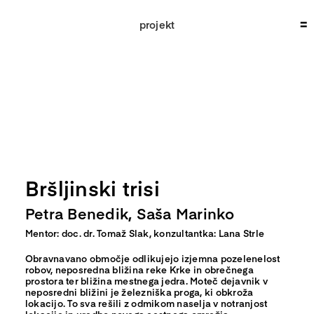
Skip
to
projekt
content
Bršljinski trisi
Petra Benedik, Saša Marinko
Mentor: doc. dr. Tomaž Slak, konzultantka: Lana Strle
Obravnavano območje odlikujejo izjemna pozelenelost
robov, neposredna bližina reke Krke in obrečnega
prostora ter bližina mestnega jedra. Moteč dejavnik v
neposredni bližini je železniška proga, ki obkroža
lokacijo. To sva rešili z odmikom naselja v notranjost