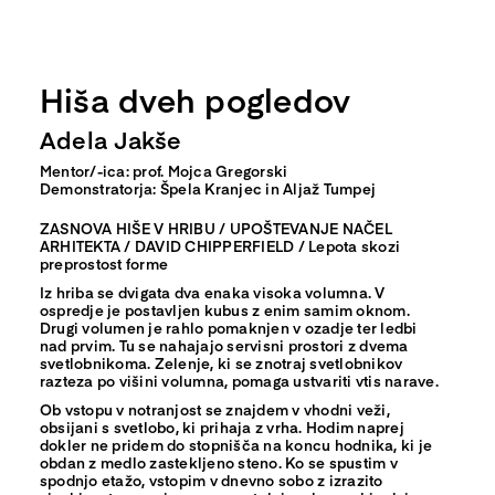
Hiša dveh pogledov
Adela Jakše
Mentor/-ica: prof. Mojca Gregorski
Demonstratorja: Špela Kranjec in Aljaž Tumpej
ZASNOVA HIŠE V HRIBU / UPOŠTEVANJE NAČEL
ARHITEKTA / DAVID CHIPPERFIELD / Lepota skozi
preprostost forme
Iz hriba se dvigata dva enaka visoka volumna. V
ospredje je postavljen kubus z enim samim oknom.
Drugi volumen je rahlo pomaknjen v ozadje ter ledbi
nad prvim. Tu se nahajajo servisni prostori z dvema
svetlobnikoma. Zelenje, ki se znotraj svetlobnikov
razteza po višini volumna, pomaga ustvariti vtis narave.
Ob vstopu v notranjost se znajdem v vhodni veži,
obsijani s svetlobo, ki prihaja z vrha. Hodim naprej
dokler ne pridem do stopnišča na koncu hodnika, ki je
obdan z medlo zastekljeno steno. Ko se spustim v
spodnjo etažo, vstopim v dnevno sobo z izrazito