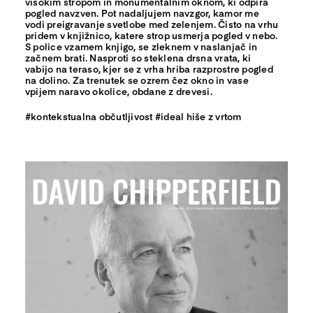
visokim stropom in monumentalnim oknom, ki odpira
pogled navzven. Pot nadaljujem navzgor, kamor me
vodi preigravanje svetlobe med zelenjem. Čisto na vrhu
pridem v knjižnico, katere strop usmerja pogled v nebo.
S police vzamem knjigo, se zleknem v naslanjač in
začnem brati. Nasproti so steklena drsna vrata, ki
vabijo na teraso, kjer se z vrha hriba razprostre pogled
na dolino. Za trenutek se ozrem čez okno in vase
vpijem naravo okolice, obdane z drevesi.
#kontekstualna občutljivost #ideal hiše z vrtom