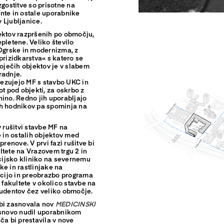
ostitve so prisotne na
nte in ostale uporabnike
 Ljubljanice.
jektov razpršenih po območju,
pletene. Veliko število
-Ogrske in modernizma, z
prizidkarstva« s katero se
toječih objektov je v slabem
radnje.
ezujejo MF s stavbo UKC in
ot pod objekti, za oskrbo z
jnino. Redno jih uporabljajo
ih hodnikov pa spominja na
rušitvi stavbe MF na
e in ostalih objektov med
prenove. V prvi fazi rušitve bi
ltete na Vrazovem trgu 2 in
kcijsko kliniko na severnemu
ke in rastlinjake na
cijo in preobrazbo programa
 fakultete v okolico stavbe na
tudentov čez veliko območje.
 bi zasnovala nov
MEDICINSKI
zasnovo nudil uporabnikom
ča bi prestavila v nove