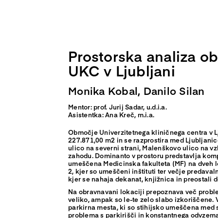
Skip
to
content
Prostorska analiza o
UKC v Ljubljani
Monika Kobal, Danilo Silan
Mentor: prof. Jurij Sadar, u.d.i.a.
Asistentka: Ana Kreč, m.i.a.
Območje Univerzitetnega kliničnega centra v L
227.871,00 m2 in se razprostira med Ljubljanic
ulico na severni strani, Malenškovo ulico na v
zahodu. Dominanto v prostoru predstavlja kompl
umeščena Medicinska fakulteta (MF) na dveh lo
2, kjer so umeščeni inštituti ter večje predaval
kjer se nahaja dekanat, knjižnica in preostali d
Na obravnavani lokaciji prepoznava več proble
veliko, ampak so le-te zelo slabo izkoriščene.
parkirna mesta, ki so stihijsko umeščena med s
problema s parkirišči in konstantnega odvzema