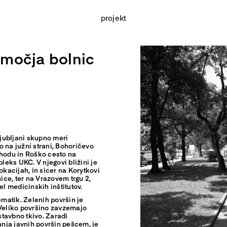
projekt
bmočja bolnic
jubljani skupno meri
o na južni strani, Bohoričevo
zhodu in Roško cesto na
eks UKC. V njegovi bližini je
kacijah, in sicer na Korytkovi
nice, ter na Vrazovem trgu 2,
el medicinskih inštitutov.
matik. Zelenih površin je
 Veliko površino zavzemajo
tavbno tkivo. Zaradi
nja javnih površin pešcem, je