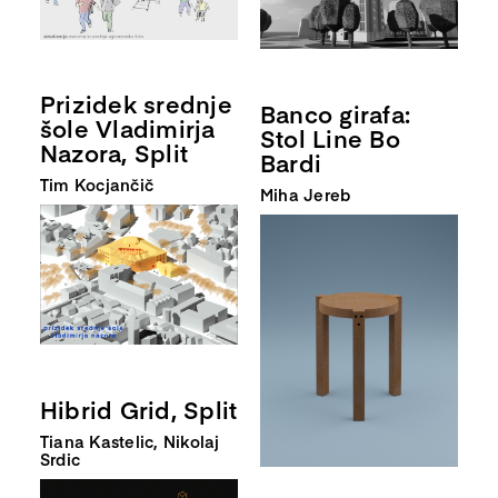
Prizidek srednje
Banco girafa:
šole Vladimirja
Stol Line Bo
Nazora, Split
Bardi
Tim Kocjančič
Miha Jereb
Hibrid Grid, Split
Tiana Kastelic, Nikolaj
Srdic