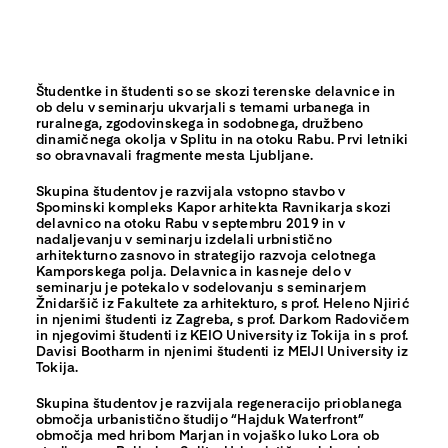
Študentke in študenti so se skozi terenske delavnice in
ob delu v seminarju ukvarjali s temami urbanega in
ruralnega, zgodovinskega in sodobnega, družbeno
dinamičnega okolja v Splitu in na otoku Rabu. Prvi letniki
so obravnavali fragmente mesta Ljubljane.
Skupina študentov je razvijala vstopno stavbo v
Spominski kompleks Kapor arhitekta Ravnikarja skozi
delavnico na otoku Rabu v septembru 2019 in v
nadaljevanju v seminarju izdelali urbnistično
arhitekturno zasnovo in strategijo razvoja celotnega
Kamporskega polja. Delavnica in kasneje delo v
seminarju je potekalo v sodelovanju s seminarjem
Žnidaršič iz Fakultete za arhitekturo, s prof. Heleno Njirić
in njenimi študenti iz Zagreba, s prof. Darkom Radovičem
in njegovimi študenti iz KEIO University iz Tokija in s prof.
Davisi Bootharm in njenimi študenti iz MEIJI University iz
Tokija.
Skupina študentov je razvijala regeneracijo prioblanega
območja urbanistično študijo “Hajduk Waterfront”
območja med hribom Marjan in vojaško luko Lora ob