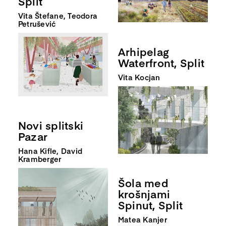
Split
Vita Štefane, Teodora
Petrušević
Arhipelag
Waterfront, Split
Vita Kocjan
Novi splitski
Pazar
Hana Kifle, David
Kramberger
Šola med
krošnjami
Spinut, Split
Matea Kanjer