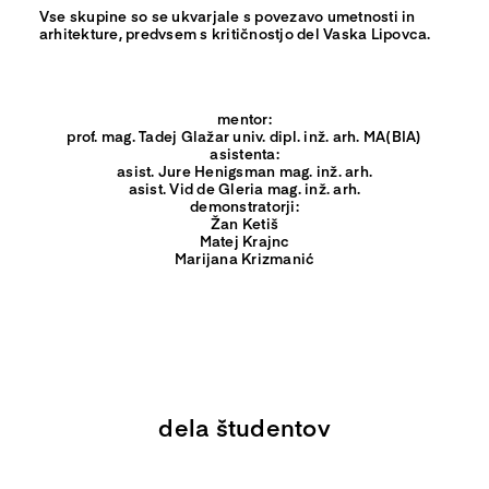
Vse skupine so se ukvarjale s povezavo umetnosti in
arhitekture, predvsem s kritičnostjo del Vaska Lipovca.
mentor:
prof. mag. Tadej Glažar univ. dipl. inž. arh. MA(BIA)
asistenta:
asist. Jure Henigsman mag. inž. arh.
asist. Vid de Gleria mag. inž. arh.
demonstratorji:
Žan Ketiš
Matej Krajnc
Marijana Krizmanić
dela študentov