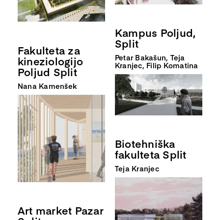
Kampus Poljud,
Split
Fakulteta za
Petar Bakašun, Teja
kineziologijo
Kranjec, Filip Komatina
Poljud Split
Nana Kamenšek
Biotehniška
fakulteta Split
Teja Kranjec
Art market Pazar