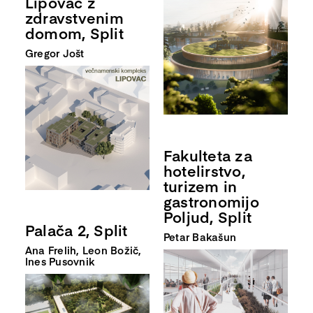
Lipovac z
zdravstvenim
domom, Split
Gregor Jošt
Fakulteta za
hotelirstvo,
turizem in
gastronomijo
Poljud, Split
Palača 2, Split
Petar Bakašun
Ana Frelih, Leon Božič,
Ines Pusovnik