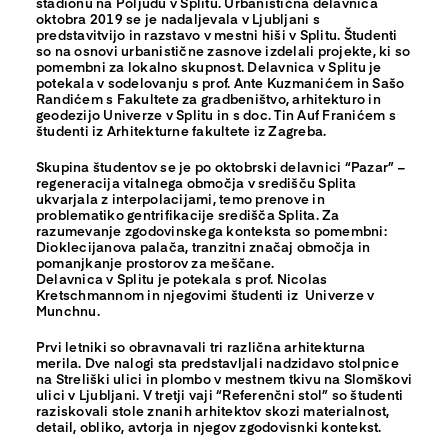
stadionu na Poljudu v Splitu. Urbanistična delavnica
oktobra 2019 se je nadaljevala v Ljubljani s
predstavitvijo in razstavo v mestni hiši v Splitu. Študenti
so na osnovi urbanistične zasnove izdelali projekte, ki so
pomembni za lokalno skupnost. Delavnica v Splitu je
potekala v sodelovanju s prof. Ante Kuzmanićem in Sašo
Randićem s Fakultete za gradbeništvo, arhitekturo in
geodezijo Univerze v Splitu in s doc. Tin Auf Franićem s
študenti iz Arhitekturne fakultete iz Zagreba.
Skupina študentov se je po oktobrski delavnici “Pazar” –
regeneracija vitalnega območja v središču Splita
ukvarjala z interpolacijami, temo prenove in
problematiko gentrifikacije središča Splita. Za
razumevanje zgodovinskega konteksta so pomembni:
Dioklecijanova palača, tranzitni značaj območja in
pomanjkanje prostorov za meščane.
Delavnica v Splitu je potekala s prof. Nicolas
Kretschmannom in njegovimi študenti iz Univerze v
Munchnu.
Prvi letniki so obravnavali tri različna arhitekturna
merila. Dve nalogi sta predstavljali nadzidavo stolpnice
na Streliški ulici in plombo v mestnem tkivu na Slomškovi
ulici v Ljubljani. V tretji vaji “Referenčni stol” so študenti
raziskovali stole znanih arhitektov skozi materialnost,
detail, obliko, avtorja in njegov zgodovisnki kontekst.