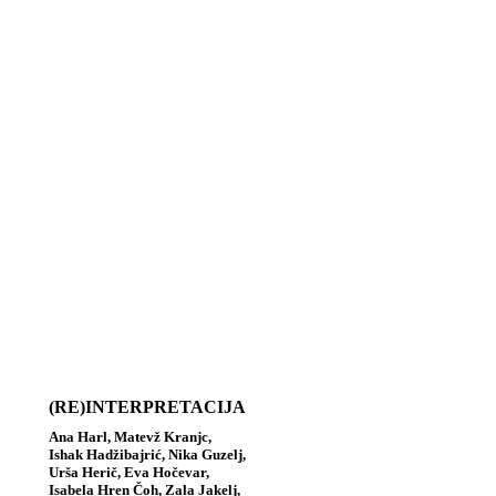
(RE)INTERPRETACIJA
Ana Harl, Matevž Kranjc,
Ishak Hadžibajrić, Nika Guzelj,
Urša Herič, Eva Hočevar,
Isabela Hren Čoh, Zala Jakelj,