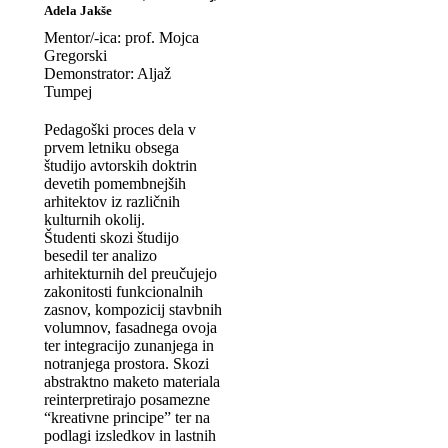
Adela Jakše
Mentor/-ica: prof. Mojca
Gregorski
Demonstrator: Aljaž
Tumpej
Pedagoški proces dela v
prvem letniku obsega
študijo avtorskih doktrin
devetih pomembnejših
arhitektov iz različnih
kulturnih okolij.
Študenti skozi študijo
besedil ter analizo
arhitekturnih del preučujejo
zakonitosti funkcionalnih
zasnov, kompozicij stavbnih
volumnov, fasadnega ovoja
ter integracijo zunanjega in
notranjega prostora. Skozi
abstraktno maketo materiala
reinterpretirajo posamezne
“kreativne principe” ter na
podlagi izsledkov in lastnih