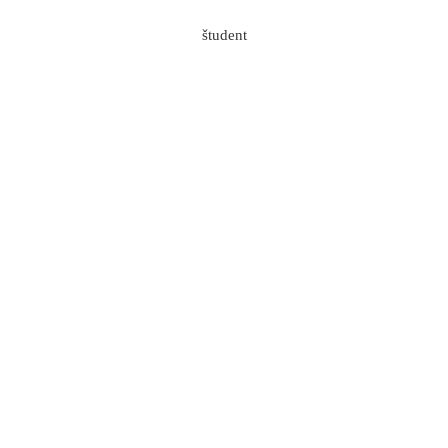
Skip to content
4/7
Domen Ermenc
2020-07-03T12:01:55+02:00
študent