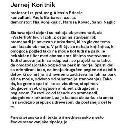
Jernej Koritnik
profesor: izr. prof. mag. Alessio Princic
konzultant: Paulo Barbaresi u.d.i.a.
demonstor: Mia Konjikušić, Maruša Kovač, Sandi Naglič
Stanovanjski objekt se nahaja ob promenadi, ob
»Waterfrotntu«, v Izoli. Z ostalimi stavbami ob
promenadi je povezan z arkadami, ki so glavna tema
tudi fasade ob morju. V pritličju se nahaja knjižnjica, ki
omogoča pogled tako na morje kot tudi na park, je
nekakšen filter med obema »različnima svetovoma«.
Tudi stanovanja, ki so »duplexi« so projektirana tako,
da omogočajo tako pogled na park in morje. Spalni deli
so orientirani tako, da imajo drugačen pogled od ostalih
delov, ki so mišljeni dnevnemu zadrževanju (ali na park
ali na morje, odvisno od orientacije stanovanja). Tako
da, ko gremo spat ali ko se zbudimo, stopimo v
drugačen svet, drugačen ambient z drugačnim
pogledom. Za razliko od fasade ob promenadi,
obogatene z arkadami, pa je fasada ob parku skromna
in navidezno prepušča drevesom, da postanejo del le
te.
#mediteranska arhitektura #mediteransko mesto
#nove stanovanjske tipologije