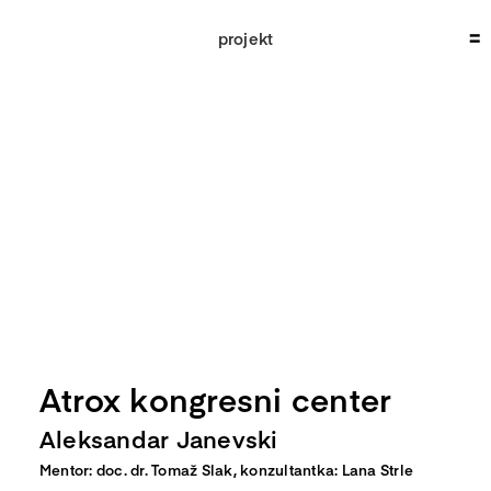
Skip
to
projekt
content
Atrox kongresni center
Aleksandar Janevski
Mentor: doc. dr. Tomaž Slak, konzultantka: Lana Strle