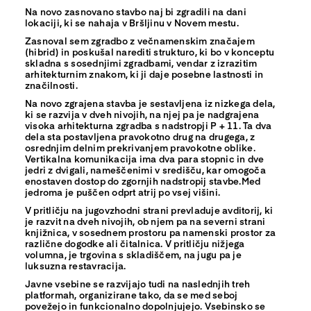
Na novo zasnovano stavbo naj bi zgradili na dani
lokaciji, ki se nahaja v Bršljinu v Novem mestu.
Zasnoval sem zgradbo z večnamenskim značajem
(hibrid) in poskušal narediti strukturo, ki bo v konceptu
skladna s sosednjimi zgradbami, vendar z izrazitim
arhitekturnim znakom, ki ji daje posebne lastnosti in
značilnosti.
Na novo zgrajena stavba je sestavljena iz nizkega dela,
ki se razvija v dveh nivojih, na njej pa je nadgrajena
visoka arhitekturna zgradba s nadstropji P + 11. Ta dva
dela sta postavljena pravokotno drug na drugega, z
osrednjim delnim prekrivanjem pravokotne oblike.
Vertikalna komunikacija ima dva para stopnic in dve
jedri z dvigali, nameščenimi v središču, kar omogoča
enostaven dostop do zgornjih nadstropij stavbe.Med
jedroma je puščen odprt atrij po vsej višini.
V pritličju na jugovzhodni strani prevladuje avditorij, ki
je razvit na dveh nivojih, ob njem pa na severni strani
knjižnica, v sosednem prostoru pa namenski prostor za
različne dogodke ali čitalnica. V pritličju nižjega
volumna, je trgovina s skladiščem, na jugu pa je
luksuzna restavracija.
Javne vsebine se razvijajo tudi na naslednjih treh
platformah, organizirane tako, da se med seboj
povežejo in funkcionalno dopolnjujejo. Vsebinsko se