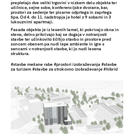
prepletajo dve veliki trgovini v nizkem delu objekta ter
učilnice, sejne sobe, konferencijske dvorane, bar,
prostori za sedenje ter pisarne odprtega in zaprtega
tipa. Od 4. do 11. nadstropja je hotel z 9 sobami in 3
luksuznimi apartmaji.
Fasada objekta je iz lesenih lamel, ki pokrivajo okna in
stene, delno prikrivajo kaj se dogaja v notranjosti
stavbe ter učinkovito ščitijo stavbo in prostore pred
soncem obenem pa nudi lepe ambiente in igre s
sencami v notranjosti stavbe, ki jo nudi lesena
struktura.
#stavbe mešane rabe #prostori izobraževanja #stavbe
za turizem #stavbe za strokovno izobraževanje #hibrid