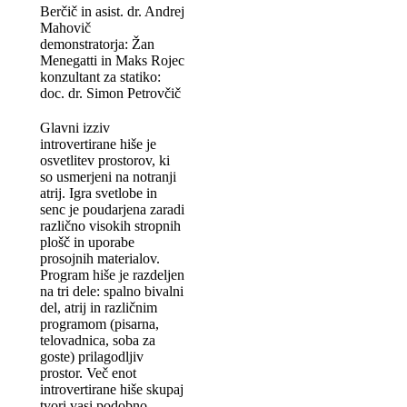
Berčič in asist. dr. Andrej
Mahovič
demonstratorja: Žan
Menegatti in Maks Rojec
konzultant za statiko:
doc. dr. Simon Petrovčič
Glavni izziv
introvertirane hiše je
osvetlitev prostorov, ki
so usmerjeni na notranji
atrij. Igra svetlobe in
senc je poudarjena zaradi
različno visokih stropnih
plošč in uporabe
prosojnih materialov.
Program hiše je razdeljen
na tri dele: spalno bivalni
del, atrij in različnim
programom (pisarna,
telovadnica, soba za
goste) prilagodljiv
prostor. Več enot
introvertirane hiše skupaj
tvori vasi podobno