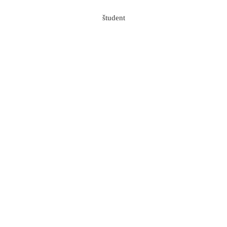
Skip to content
Introvertirana hiša
Tadej Hiti
2020-07-02T19:52:54+02:00
študent