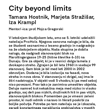
City beyond limits
Tamara Hostnik, Marjeta Stražišar,
Iza Krampl
Mentor/-ica: prof. Mojca Gregorski
V letošnjem študijskem letu, smo se 5. letniki udeležili
natečaja Pro:Holz. Njegova osnovna naloga je bila, da
se študenti seznanimo z leseno gradnjo in nadgradnjo
na že obstoječem objektu. Naša skupina je dobila
nalogo, da nadgradi stanovanjski blok na
Maroltingergasse 19-25 (hišne številke 6-10) na
Dunaju. Gre za objekt, ki je v resnici dolga lamela z
dvokapno streho. Zgrajen je bil leta 1960 in vsebuje 99
stanovanj. Sam blok je bil med leti 2000 in 2002
obnovljen. Dodana je bila izolacija na fasadi, nova
streha in nova okna. V stanovanju ni dvigal, saj ima le
štiri nadstropja. V objekt vodi 5 vhodov, ki pa med seboj
niso povezani. Prav tako je zanimiva umestitev objekta.
Deluje namreč kot nekakšna meja med nizko in visoko
gradnjo, saj deli pas nizkih, družinskih hiš in pas višjih,
stanovanjskih blokov. Pomemben pa je vmesni zeleni
prostor, ki nudi odmik v naravo in hkrati poskrbi za
boljše počutje. Potreba po tem natečaju se je izkazala,
zaradi konstantnega naraščanja prebivalstva v mestih