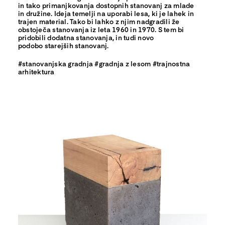
in tako primanjkovanja dostopnih stanovanj za mlade
in družine. Ideja temelji na uporabi lesa, ki je lahek in
trajen material. Tako bi lahko z njim nadgradili že
obstoječa stanovanja iz leta 1960 in 1970. S tem bi
pridobili dodatna stanovanja, in tudi novo
podobo starejših stanovanj.
#stanovanjska gradnja #gradnja z lesom #trajnostna
arhitektura