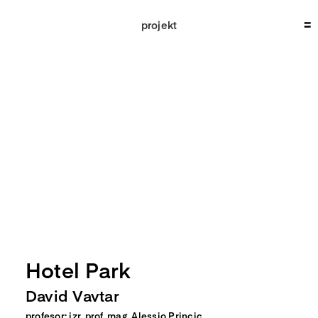
Skip
to
projekt
content
Hotel Park
David Vavtar
profesor: izr. prof. mag. Alessio Princic