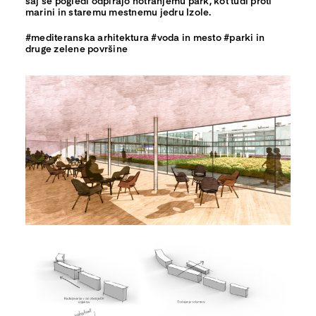
saj se pogledi odpirajo notranjemu park, kot tudi proti
marini in staremu mestnemu jedru Izole.
#mediteranska arhitektura #voda in mesto #parki in
druge zelene površine