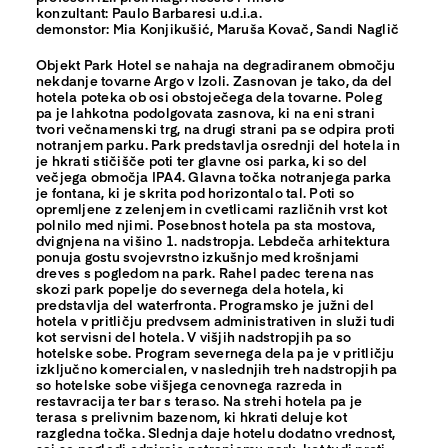
konzultant: Paulo Barbaresi u.d.i.a.
demonstor: Mia Konjikušić, Maruša Kovač, Sandi Naglič
Objekt Park Hotel se nahaja na degradiranem območju
nekdanje tovarne Argo v Izoli. Zasnovan je tako, da del
hotela poteka ob osi obstoječega dela tovarne. Poleg
pa je lahkotna podolgovata zasnova, ki na eni strani
tvori večnamenski trg, na drugi strani pa se odpira proti
notranjem parku. Park predstavlja osrednji del hotela in
je hkrati stičišče poti ter glavne osi parka, ki so del
večjega območja IPA4. Glavna točka notranjega parka
je fontana, ki je skrita pod horizontalo tal. Poti so
opremljene z zelenjem in cvetlicami različnih vrst kot
polnilo med njimi. Posebnost hotela pa sta mostova,
dvignjena na višino 1. nadstropja. Lebdeča arhitektura
ponuja gostu svojevrstno izkušnjo med krošnjami
dreves s pogledom na park. Rahel padec terena nas
skozi park popelje do severnega dela hotela, ki
predstavlja del waterfronta. Programsko je južni del
hotela v pritličju predvsem administrativen in služi tudi
kot servisni del hotela. V višjih nadstropjih pa so
hotelske sobe. Program severnega dela pa je v pritličju
izključno komercialen, v naslednjih treh nadstropjih pa
so hotelske sobe višjega cenovnega razreda in
restavracija ter bar s teraso. Na strehi hotela pa je
terasa s prelivnim bazenom, ki hkrati deluje kot
razgledna točka. Slednja daje hotelu dodatno vrednost,