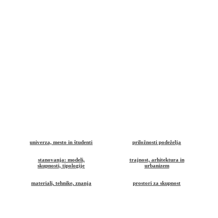
univerza, mesto in študenti
priložnosti podeželja
stanovanja: modeli,
trajnost, arhitektura in
skupnosti, tipologije
urbanizem
materiali, tehnike, znanja
prostori za skupnost