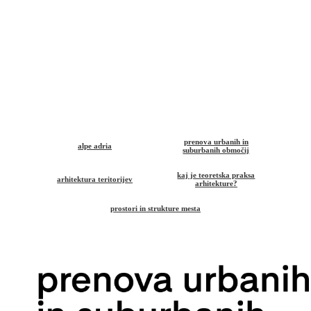
prenova urbanih in
alpe adria
suburbanih območij
kaj je teoretska praksa
arhitektura teritorijev
arhitekture?
prostori in strukture mesta