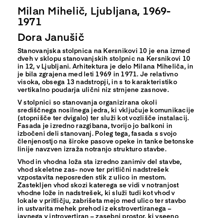
Milan Mihelič, Ljubljana, 1969-
1971
Dora Janušič
Stanovanjska stolpnica na Kersnikovi 10 je ena izmed
dveh v sklopu stanovanjskih stolpnic na Kersnikovi 10
in 12, v Ljubljani. Arhitektura je delo Milana Miheliča, in
je bila zgrajena med leti 1969 in 1971. Je relativno
visoka, obsega 13 nadstropji, in s to karakteristiko
vertikalno poudarja ulični niz strnjene zasnove.
V stolpnici so stanovanja organizirana okoli
središčnega nosilnega jedra, ki vključuje komunikacije
(stopnišče ter dvigalo) ter služi kot vozlišče instalacij.
Fasada je izredno razgibana, tvorijo jo balkoni in
izbočeni deli stanovanj. Poleg tega, fasada s svojo
členjenostjo na široke pasove opeke in tanke betonske
linije navzven izraža notranjo strukturo stavbe.
Vhod in vhodna loža sta izredno zanimiv del stavbe,
vhod skeletne zas- nove ter pritlični nadstrešek
vzpostavita neposreden stik z ulico in mestom.
Zastekljen vhod skozi katerega se vidi v notranjost
vhodne lože in nadstrešek, ki služi tudi kot vhod v
lokale v pritličju, zabrišeta mejo med ulico ter stavbo
in ustvarita mehek prehod iz ekstrovertiranega –
javnega v introvertiran – zasebni prostor, ki vseeno