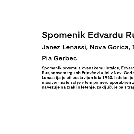
Skip
to
content
Spomenik Edvardu R
Janez Lenassi, Nova Gorica, 
Pia Gerbec
Spomenik prvemu slovenskemu letalcu, Edvardu
Rusjanovem trgu ob Erjavčevi ulici v Novi Goric
Lenassija je bil postavljen leta 1960. Izdelan je
masiven material je v tem primeru uporabljen z
navezuje na zrak in letenje, zaključuje pa s t