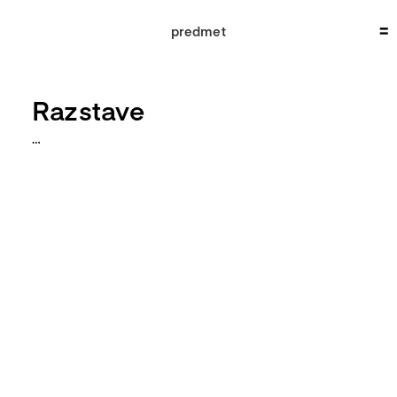
Skip
to
predmet
content
Razstave
…