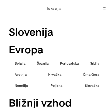
Skip
to
lokacija
content
Slovenija
Evropa
Belgija
Španija
Portugalska
Srbija
Avstrija
Hrvaška
Črna Gora
Nemčija
Poljska
Slovaška
Bližnji vzhod