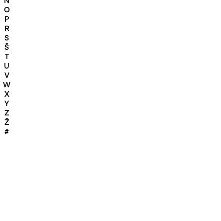
O
P
R
S
Š
T
U
V
W
X
Y
Z
Ž
#