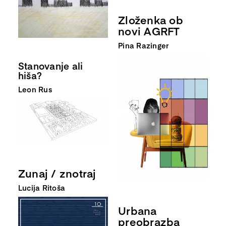
Zloženka ob
novi AGRFT
Pina Razinger
Stanovanje ali
hiša?
Leon Rus
Zunaj / znotraj
Lucija Ritoša
Urbana
preobrazba