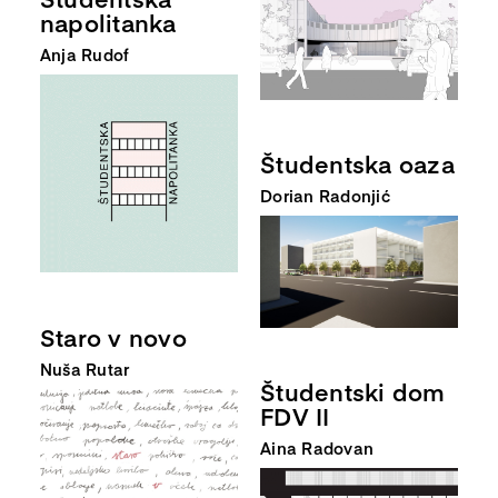
napolitanka
Anja Rudof
Študentska oaza
Dorian Radonjić
Staro v novo
Nuša Rutar
Študentski dom
FDV II
Aina Radovan