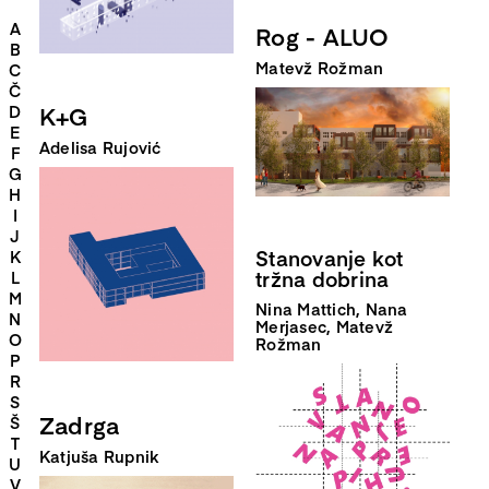
A
Rog - ALUO
B
Matevž Rožman
C
Č
K+G
D
E
Adelisa Rujović
F
G
H
I
J
Stanovanje kot
K
tržna dobrina
L
M
Nina Mattich, Nana
N
Merjasec, Matevž
O
Rožman
P
R
S
Zadrga
Š
T
Katjuša Rupnik
U
V