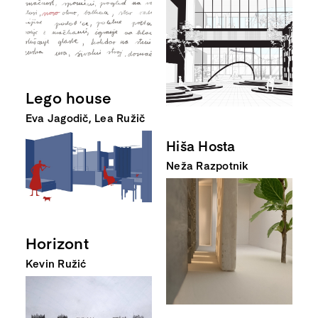
Lego house
Eva Jagodič, Lea Ružič
Hiša Hosta
Neža Razpotnik
Horizont
Kevin Ružić