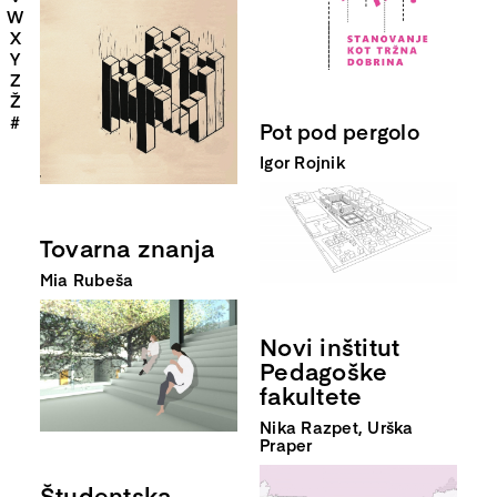
W
X
Y
Z
Ž
#
Pot pod pergolo
Igor Rojnik
Tovarna znanja
Mia Rubeša
Novi inštitut
Pedagoške
fakultete
Nika Razpet, Urška
Praper
Študentska