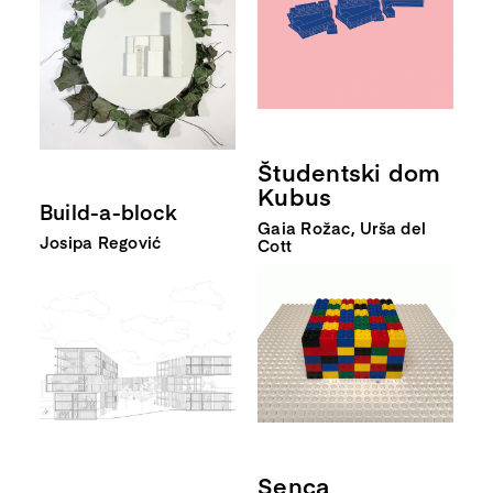
Študentski dom
Kubus
Build-a-block
Gaia Rožac, Urša del
Josipa Regović
Cott
Senca