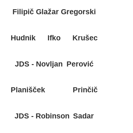
Filipič
Glažar
Gregorski
Hudnik
Ifko
Krušec
JDS - Novljan
Perović
Planišček
Prinčič
JDS - Robinson
Sadar