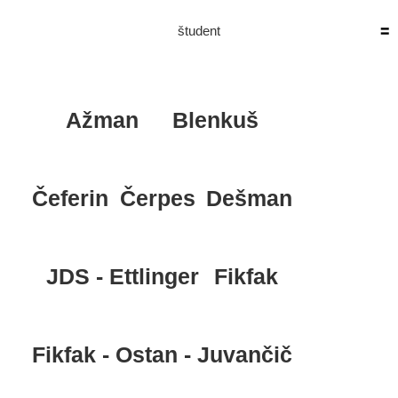
Skip
to
študent
content
Ažman
Blenkuš
Čeferin
Čerpes
Dešman
JDS - Ettlinger
Fikfak
Fikfak - Ostan - Juvančič